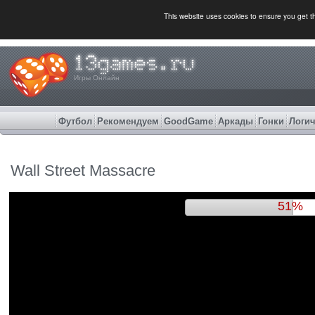
This website uses cookies to ensure you get 
Игры Онлайн
Футбол
Рекомендуем
GoodGame
Аркады
Гонки
Логич
Wall Street Massacre
54%