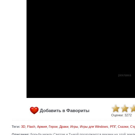
реклама
Добавить в Фавориты
Оценки:
3272
Теги:
3D
,
Flash
,
Армия
,
Герои
,
Драки
,
Игры
,
Игры для Windows
,
РПГ
,
Сказки
,
Ст
Описание:
Борьба между Светом и Тьмой продолжается веками на этой земле. 