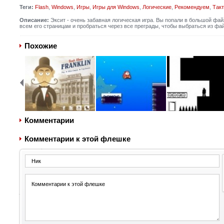
Теги:
Flash
,
Windows
,
Игры
,
Игры для Windows
,
Логические
,
Рекомендуем
,
Такт
Описание:
Эксит - очень забавная логическая игра. Вы попали в большой фа
всем его страницам и пробраться через все преграды, чтобы выбраться из фа
Похожие
Комментарии
Комментарии к этой флешке