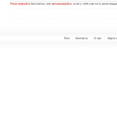
Регистрируйся
бесплатно, или
авторизируйся
, если у тебя уже есть регистраци
Теги
Контакты
О нас
Карта 