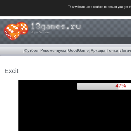
This website uses cookies to ensure you get 
Игры Онлайн
Футбол
Рекомендуем
GoodGame
Аркады
Гонки
Логич
Excit
51%