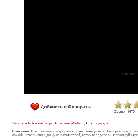
реклама
Добавить в Фавориты
Оценки:
3479
Теги:
Flash
,
Аркады
,
Игры
,
Игры для Windows
,
Платформеры
Описание:
И вот наконец-то добрался до нас конец света. Ты играешь в роли
дочкой. Отбери свою дочку от похитителей, которые ее украли. Используй стр