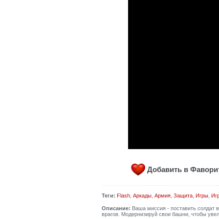
Добавить в Фавор
Теги:
Flash
,
Аркады
,
Армия
,
Защита
,
Игры
,
Иг
Описание:
Ваша миссия - поставить солдат в
врагов. Модернизируй свои башни, чтобы уве