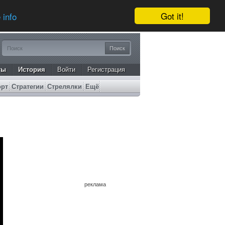
Got it!
 info
ты
История
Войти
Регистрация
орт
Стратегии
Стрелялки
Ещё
реклама