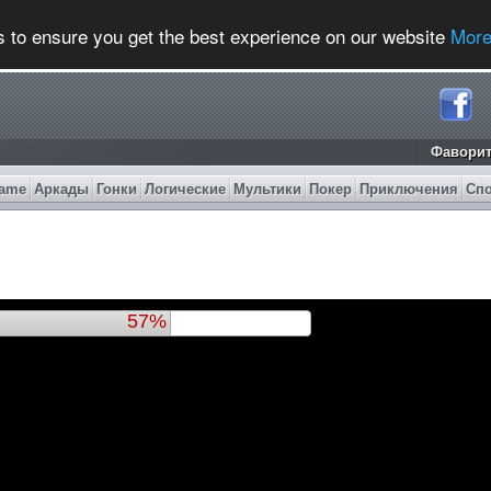
s to ensure you get the best experience on our website
More
Фавори
ame
Аркады
Гонки
Логические
Мультики
Покер
Приключения
Сп
61%