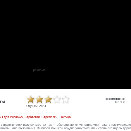
реклама
Просмотрено:
иты
161998
Оценки:
2451
ры для Windows
,
Стратегии
,
Стрелялки
,
Тактика
 стратегически важных местах так, чтобы они могли успешно уничтожать наступающи
личить шанс выживания. Выбирай мышкой орудие уничтожения и ставь его вдоль дорог