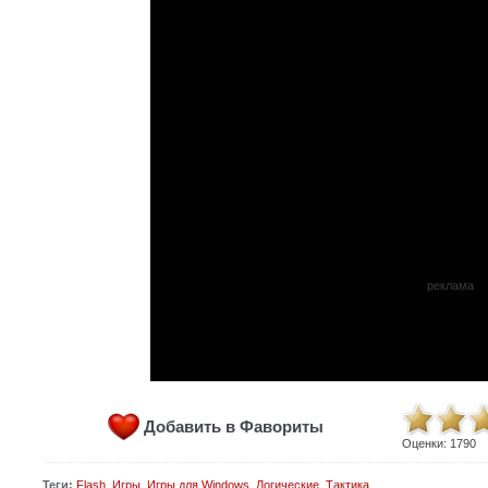
реклама
Добавить в Фавориты
Оценки:
1790
Теги:
Flash
,
Игры
,
Игры для Windows
,
Логические
,
Тактика