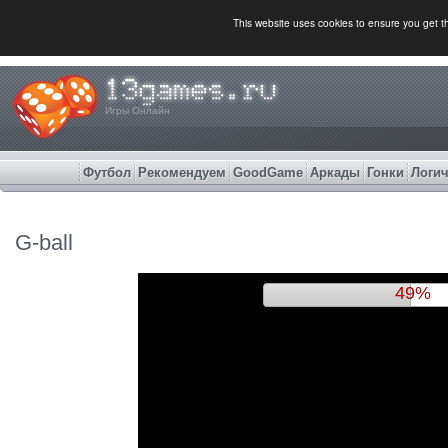
This website uses cookies to ensure you get 
Игры Онлайн
Футбол
Рекомендуем
GoodGame
Аркады
Гонки
Логич
G-ball
52%