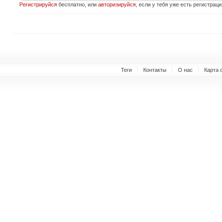
Регистрируйся
бесплатно, или
авторизируйся
, если у тебя уже есть регистраци
Теги
Контакты
О нас
Карта 