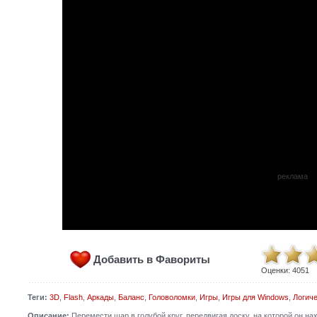
реклама
Добавить в Фавориты
Оценки:
4051
Теги:
3D
,
Flash
,
Аркады
,
Баланс
,
Головоломки
,
Игры
,
Игры для Windows
,
Логич
Описание:
Перемести шар в голубой круг, передвигая доску, на которой он н