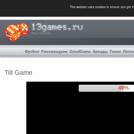
This website uses cookies to ensure you get 
Игры Онлайн
Футбол
Рекомендуем
GoodGame
Аркады
Гонки
Логич
Tilt Game
53%