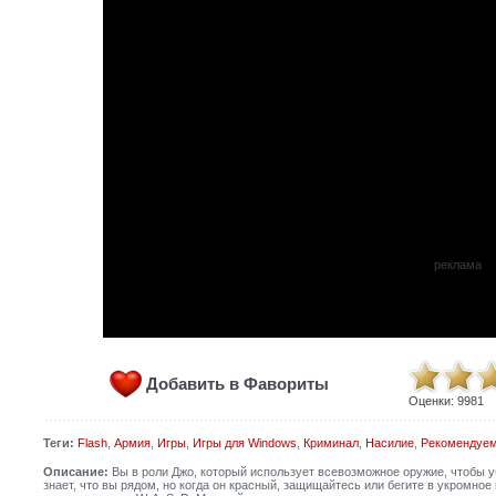
реклама
Добавить в Фавориты
Оценки:
9981
Теги:
Flash
,
Армия
,
Игры
,
Игры для Windows
,
Криминал
,
Насилие
,
Рекомендуе
Описание:
Вы в роли Джо, который использует всевозможное оружие, чтобы уб
знает, что вы рядом, но когда он красный, защищайтесь или бегите в укромное