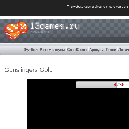
This website uses cookies to ensure you get 
Игры Онлайн
Футбол
Рекомендуем
GoodGame
Аркады
Гонки
Логич
Gunslingers Gold
50%