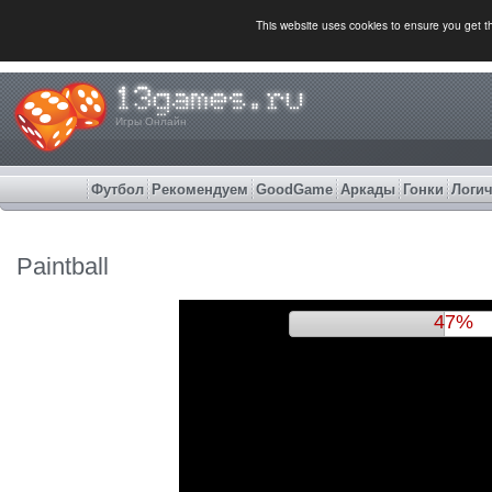
This website uses cookies to ensure you get 
Игры Онлайн
Футбол
Рекомендуем
GoodGame
Аркады
Гонки
Логич
Paintball
50%