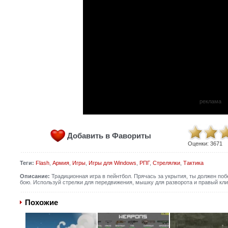
реклама
Добавить в Фавориты
Оценки:
3671
Теги:
Flash
,
Армия
,
Игры
,
Игры для Windows
,
РПГ
,
Стрелялки
,
Тактика
Описание:
Традиционная игра в пейнтбол. Прячась за укрытия, ты должен по
бою. Используй стрелки для передвижения, мышку для разворота и правый кли
Похожие