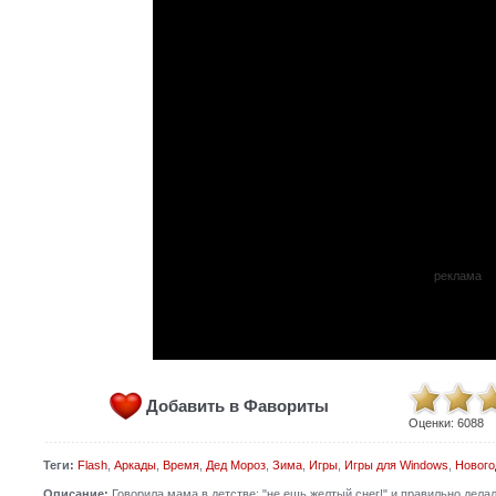
реклама
Добавить в Фавориты
Оценки:
6088
Теги:
Flash
,
Аркады
,
Время
,
Дед Мороз
,
Зима
,
Игры
,
Игры для Windows
,
Нового
Описание:
Говорила мама в детстве: "не ешь желтый снег!" и правильно дела