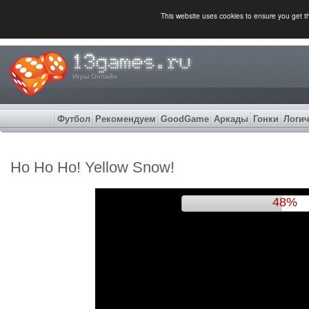
This website uses cookies to ensure you get 
Игры Онлайн
Футбол
Рекомендуем
GoodGame
Аркады
Гонки
Логич
Ho Ho Ho! Yellow Snow!
52%