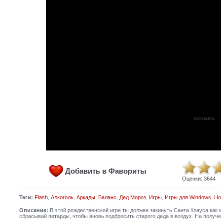
реклама
Добавить в Фавориты
Оценки:
3644
Теги:
Flash
,
Алкоголь
,
Аркады
,
Баланс
,
Дед Мороз
,
Игры
,
Игры для Windows
,
Но
Описание:
В этой рождественской игре ты должен закинуть Санта Клауса как 
сбрасывай петарды, чтобы вновь подбросить старого деда в воздух. На полу