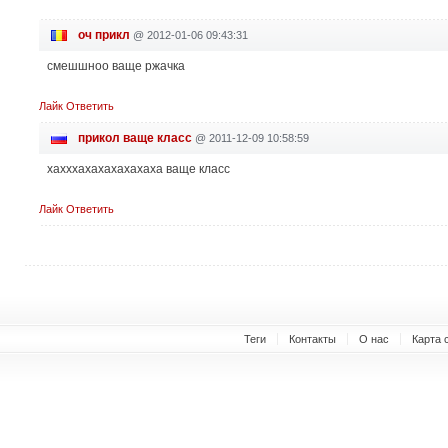
оч прикл
@
2012-01-06 09:43:31
смешшноо ваще ржачка
Лайк
Ответить
прикол ваще класс
@
2011-12-09 10:58:59
хахххахахахахахаха ваще класс
Лайк
Ответить
Теги
Контакты
О нас
Карта 