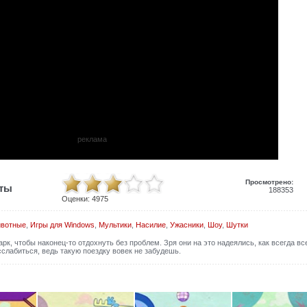
реклама
Просмотрено:
иты
188353
Оценки:
4975
вотные
,
Игры для Windows
,
Мультики
,
Насилие
,
Ужасники
,
Шоу
,
Шутки
к, чтобы наконец-то отдохнуть без проблем. Зря они на это надеялись, как всегда в
сслабиться, ведь такую поездку вовек не забудешь.