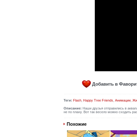
Добавить в Фавор
Теги:
Flash
,
Happy Tree Friends
,
Анимации
,
Жи
Описание:
Наши друзья отправились в аквапар
не по плану. Вот так весело можно сходить ра
Похожие