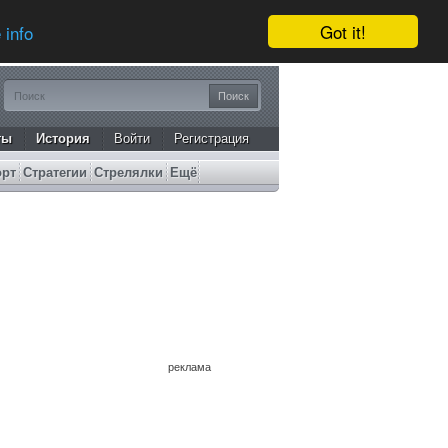
Got it!
 info
ты
История
Войти
Регистрация
орт
Стратегии
Стрелялки
Ещё
реклама