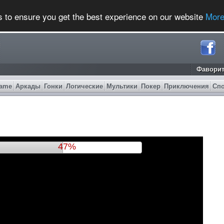
s to ensure you get the best experience on our website
More
Фавори
ame
Аркады
Гонки
Логические
Мультики
Покер
Приключения
Сп
49%