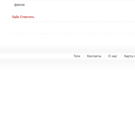
фигня
Лайк
Ответить
Теги
Контакты
О нас
Карта 