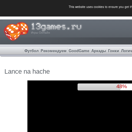
This website uses cookies to ensure you get 
Игры Онлайн
Футбол
Рекомендуем
GoodGame
Аркады
Гонки
Логич
Lance na hache
51%