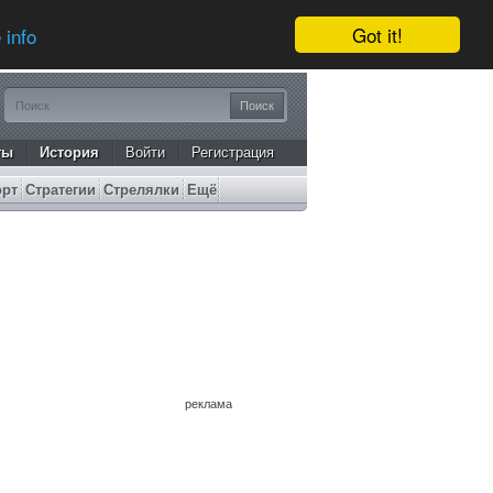
Got it!
 info
ты
История
Войти
Регистрация
орт
Стратегии
Стрелялки
Ещё
реклама