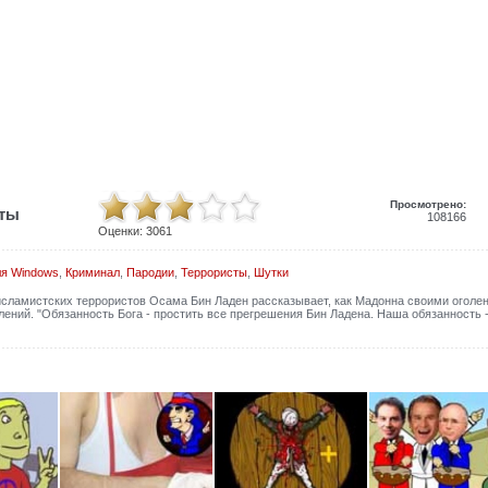
Просмотрено:
иты
108166
Оценки:
3061
ля Windows
,
Криминал
,
Пародии
,
Террористы
,
Шутки
исламистских террористов Осама Бин Ладен рассказывает, как Мадонна своими оголе
ений. "Обязанность Бога - простить все прегрешения Бин Ладена. Наша обязанность 