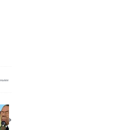
нными
-