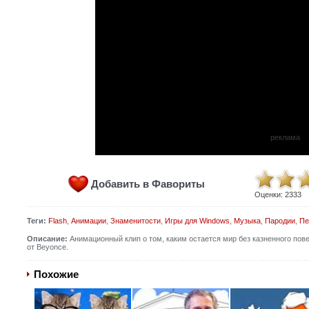
реклама
Добавить в Фавориты
Оценки:
2333
Теги:
Flash
,
Анимации
,
Знаменитости
,
Игры для Windows
,
Музыка
,
Пародии
,
Пе
Описание:
Анимационный клип о том, каким остается мир без казненного пове
от Beyonce.
Похожие