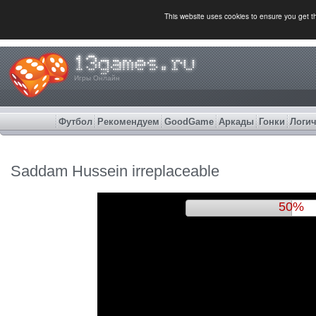
This website uses cookies to ensure you get 
Игры Онлайн
Футбол
Рекомендуем
GoodGame
Аркады
Гонки
Логич
Saddam Hussein irreplaceable
54%