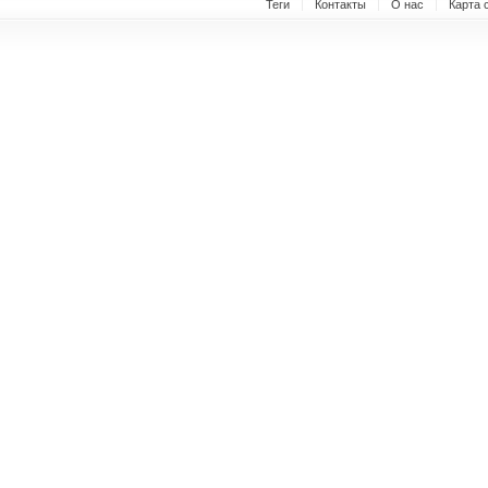
Теги
Контакты
О нас
Карта 