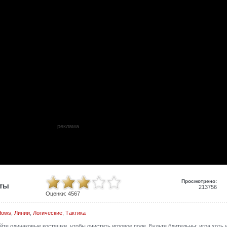
реклама
Просмотрено:
иты
213756
Оценки:
4567
dows
,
Линии
,
Логические
,
Тактика
те одинаковые костяшки, чтобы очистить игровое поле. Будьте бдительны: игра хоть 