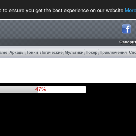
s to ensure you get the best experience on our website
More
Фавори
ame
Аркады
Гонки
Логические
Мультики
Покер
Приключения
Сп
51%