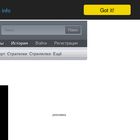
Got it!
 info
ты
История
Войти
Регистрация
орт
Стратегии
Стрелялки
Ещё
реклама