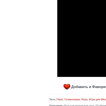
Добавить в Фавор
Теги:
Flash
,
Головоломки
,
Игры
,
Игры для Win
Описание:
Простая логическая игра. Подбирай