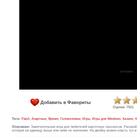
реклама
Добавить в Фавориты
Оценки:
7501
Теги:
Flash
,
Азартные
,
Время
,
Головоломки
,
Игры
,
Игры для Windows
,
Казино
,
К
Описание:
Замечательная игра для любителей карточных пасьянсов. Раскройте
которая на единицу выше или ниже по значению. На двойку можно класть туз и 