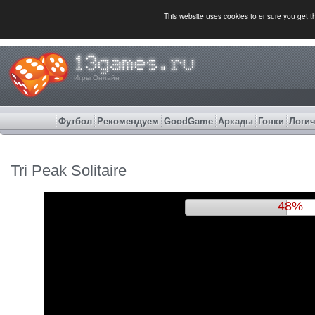
This website uses cookies to ensure you get 
Игры Онлайн
Футбол
Рекомендуем
GoodGame
Аркады
Гонки
Логич
Tri Peak Solitaire
51%