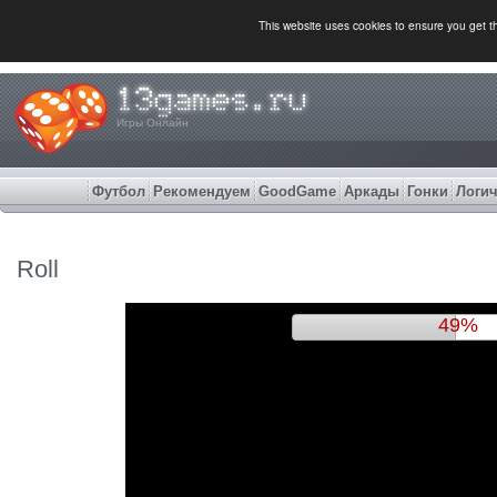
This website uses cookies to ensure you get 
Игры Онлайн
Футбол
Рекомендуем
GoodGame
Аркады
Гонки
Логич
Roll
52%