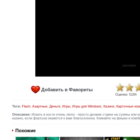
реклама
Добавить в Фавориты
Оценки:
5184
Теги:
Flash
,
Азартные
,
Деньги
,
Игры
,
Игры для Windows
,
Казино
,
Карточные игр
Описание:
Играть в кости очень легко - просто делаем ставки на суммы или 
казино, если фортуна окажется к вам благосклонна. Кликайте на фишки и комби
Похожие