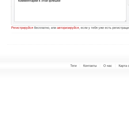
Регистрируйся
бесплатно, или
авторизируйся
, если у тебя уже есть регистраци
Теги
Контакты
О нас
Карта 