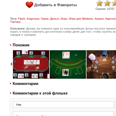
Добавить в Фавориты
Оценки:
16767
Теги:
Flash
,
Азартные
,
Герои
,
Деньги
,
Игры
,
Игры для Windows
,
Казино
,
Карточн
Тактика
Описание:
Думаю, вы помните одну из популярнейших флэш-игр всех времен - 
играть в покер и накопить достаточную сумму денег для того, чтобы скупить 
городов и турниров.
Похожие
Комментарии
Комментарии к этой флешке