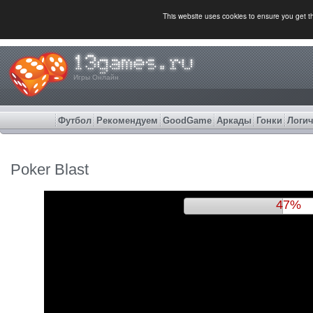
This website uses cookies to ensure you get 
Игры Онлайн
Футбол
Рекомендуем
GoodGame
Аркады
Гонки
Логич
Poker Blast
50%