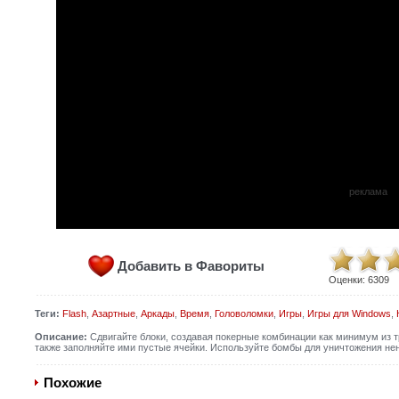
реклама
Добавить в Фавориты
Оценки:
6309
Теги:
Flash
,
Азартные
,
Аркады
,
Время
,
Головоломки
,
Игры
,
Игры для Windows
,
Описание:
Сдвигайте блоки, создавая покерные комбинации как минимум из тре
также заполняйте ими пустые ячейки. Используйте бомбы для уничтожения нен
Похожие