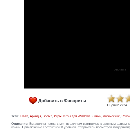
реклама
Добавить в Фавориты
Оценки:
2724
Теги:
Flash
,
Аркады
,
Время
,
Игры
,
Игры для Windows
,
Линии
,
Логические
,
Реко
Описание:
Вы должны послать мяч пушечным выстрелом к цветным шарам для 
камни. Приключение состоит из 80 уровней. Старайтесь побыстрей модернизи