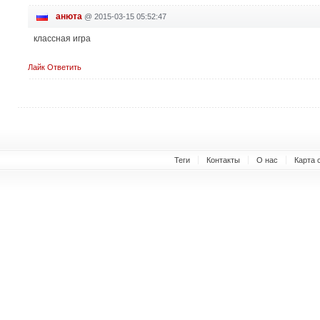
анюта
@
2015-03-15 05:52:47
классная игра
Лайк
Ответить
Теги
Контакты
О нас
Карта 