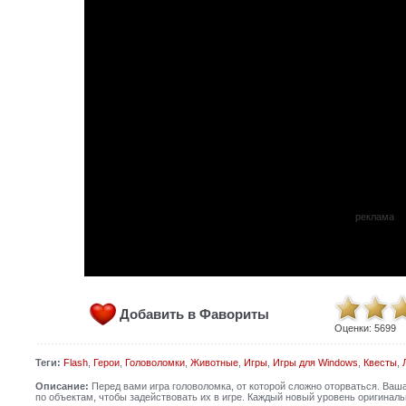
реклама
Добавить в Фавориты
Оценки:
5699
Теги:
Flash
,
Герои
,
Головоломки
,
Животные
,
Игры
,
Игры для Windows
,
Квесты
,
Описание:
Перед вами игра головоломка, от которой сложно оторваться. Ваш
по объектам, чтобы задействовать их в игре. Каждый новый уровень оригинал