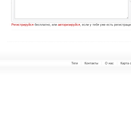
Регистрируйся
бесплатно, или
авторизируйся
, если у тебя уже есть регистраци
Теги
Контакты
О нас
Карта 