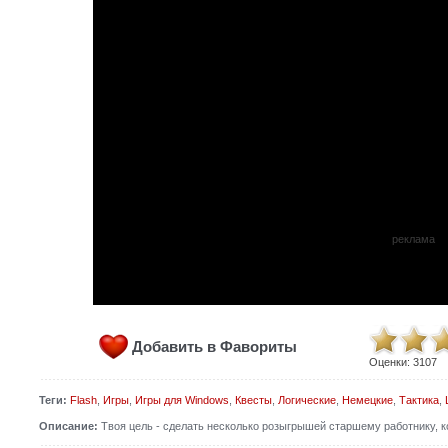
реклама
Добавить в Фавориты
Оценки:
3107
Теги:
Flash
,
Игры
,
Игры для Windows
,
Квесты
,
Логические
,
Немецкие
,
Тактика
,
Описание:
Твоя цель - сделать несколько розыгрышей старшему работнику, к