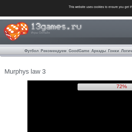
This website uses cookies to ensure you get 
Игры Онлайн
Футбол
Рекомендуем
GoodGame
Аркады
Гонки
Логич
Murphys law 3
74%