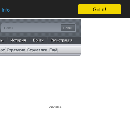
Got it!
 info
ты
История
Войти
Регистрация
орт
Стратегии
Стрелялки
Ещё
реклама