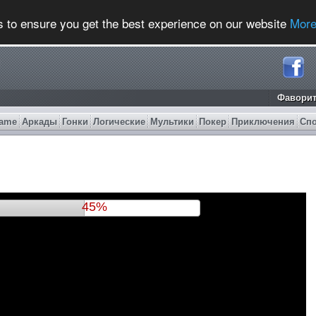
s to ensure you get the best experience on our website
More
Фавори
ame
Аркады
Гонки
Логические
Мультики
Покер
Приключения
Сп
48%