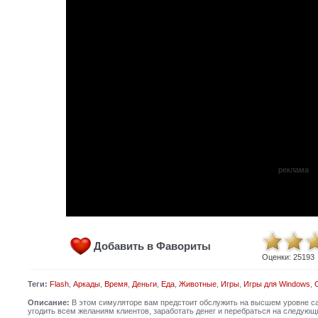
реклама
Добавить в Фавориты
Оценки:
25193
Теги:
Flash
,
Аркады
,
Время
,
Деньги
,
Еда
,
Животные
,
Игры
,
Игры для Windows
,
Описание:
В этом симуляторе вам предстоит обслужить на высшем уровне с
угодить всем желаниям клиентов, заработать денег и перебраться на следующи