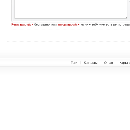
Регистрируйся
бесплатно, или
авторизируйся
, если у тебя уже есть регистраци
Теги
Контакты
О нас
Карта 