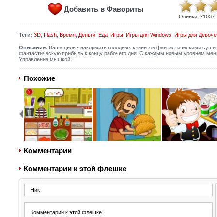
Добавить в Фавориты
Оценки:
21037
Теги:
3D
,
Flash
,
Время
,
Деньги
,
Еда
,
Игры
,
Игры для Windows
,
Игры для Девоче
Описание:
Ваша цель - накормить голодных клиентов фантастическими суши в
фантастическую прибыль к концу рабочего дня. С каждым новым уровнем меню
Управление мышкой.
Похожие
Комментарии
Комментарии к этой флешке