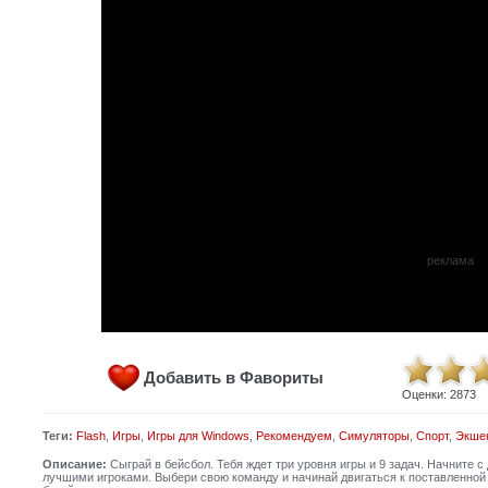
реклама
Добавить в Фавориты
Оценки:
2873
Теги:
Flash
,
Игры
,
Игры для Windows
,
Рекомендуем
,
Симуляторы
,
Спорт
,
Экше
Описание:
Сыграй в бейсбол. Тебя ждет три уровня игры и 9 задач. Начните с 
лучшими игроками. Выбери свою команду и начинай двигаться к поставленной 