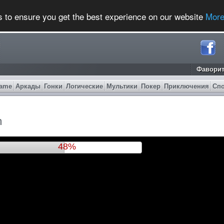
s to ensure you get the best experience on our website
More
Фавори
ame
Аркады
Гонки
Логические
Мультики
Покер
Приключения
Сп
m
51%