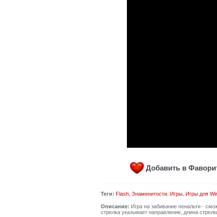
Добавить в Фавор
Теги:
Flash
,
Знаменитости
,
Игры
,
Игры для Wi
Описание:
Игра на забивание пенальти - смо
стрелка указывает направление, длина стрелки