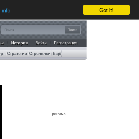
Got it!
 info
ты
История
Войти
Регистрация
орт
Стратегии
Стрелялки
Ещё
реклама