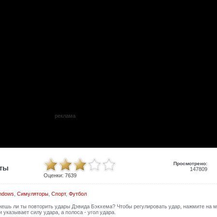
реклама
Просмотрено:
иты
147809
Оценки:
7639
ndows
,
Симуляторы
,
Спорт
,
Футбол
жешь ли ты повторить удары Дэвида Бэкхема? Чтобы регулировать удар, нажмите на м
 указывает силу удара, а полоса - угол удара.