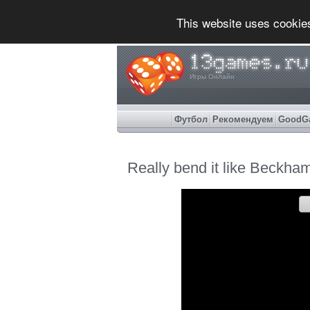
This website uses cookie
Игры Онлайн
Футбол
Рекомендуем
GoodG
Really bend it like Beckha