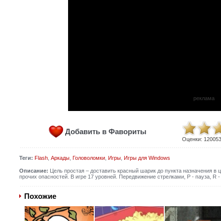
реклама
Добавить в Фавориты
Оценки:
12005
Теги:
Flash
,
Аркады
,
Головоломки
,
Игры
,
Игры для Windows
Описание:
Цель простая – доставить красный шарик до пункта назначения в ц
прочих опасностей. В игре 17 уровней. Передвижение стрелками, P - пауза, R - 
Похожие