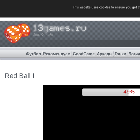
This website uses cookies to ensure you get 
Игры Онлайн
Футбол
Рекомендуем
GoodGame
Аркады
Гонки
Логич
Red Ball I
52%