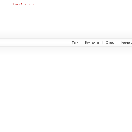
Лайк
Ответить
Теги
Контакты
О нас
Карта 