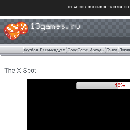
This website uses cookies to ensure you get 
Игры Онлайн
Футбол
Рекомендуем
GoodGame
Аркады
Гонки
Логич
The X Spot
51%