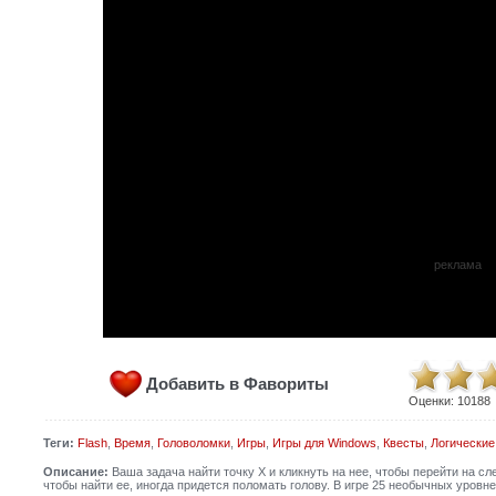
реклама
Добавить в Фавориты
Оценки:
10188
Теги:
Flash
,
Время
,
Головоломки
,
Игры
,
Игры для Windows
,
Квесты
,
Логические
Описание:
Ваша задача найти точку Х и кликнуть на нее, чтобы перейти на сл
чтобы найти ее, иногда придется поломать голову. В игре 25 необычных уровн