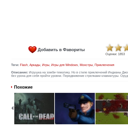
Добавить в Фавориты
Оценки:
1853
Теги:
Flash
,
Аркады
,
Игры
,
Игры для Windows
,
Монстры
,
Приключения
Описание:
Игрушка на зомби-тематику. Но в стиле приключений Индианы Джо
без урона для себя пройти уровни. Передвижение стрелками клавиатуры. Ору
Похожие