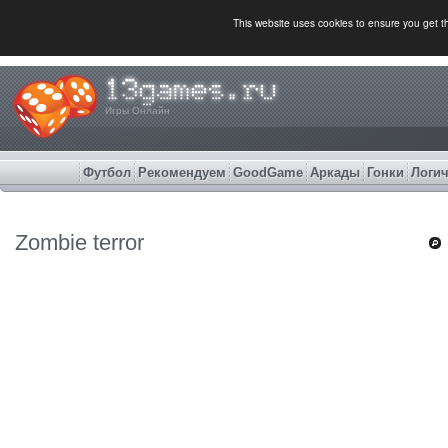
This website uses cookies to ensure you get 
Игры Онлайн
Футбол
Рекомендуем
GoodGame
Аркады
Гонки
Логич
Zombie terror