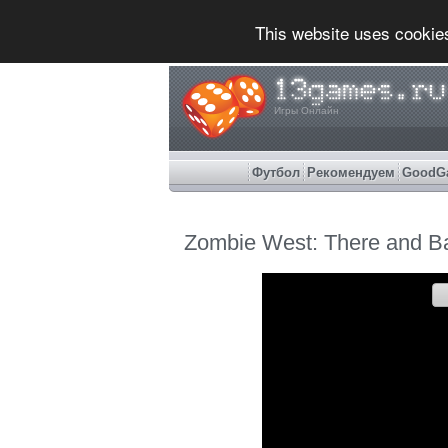
This website uses cookie
Игры Онлайн
Футбол
Рекомендуем
GoodG
Zombie West: There and B