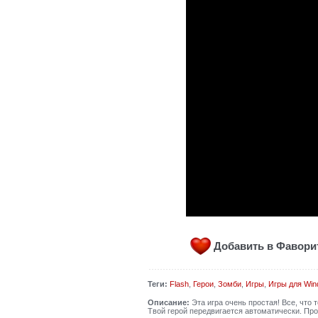
Добавить в Фавор
Теги:
Flash
,
Герои
,
Зомби
,
Игры
,
Игры для Win
Описание:
Эта игра очень простая! Все, что 
Твой герой передвигается автоматически. Про