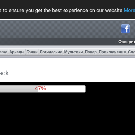
s to ensure you get the best experience on our website
More
Фавори
ame
Аркады
Гонки
Логические
Мультики
Покер
Приключения
Сп
ack
50%