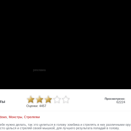
реклама
Просмотрено:
иты
62224
Оценки:
4457
dows
,
Монстры
,
Стрелялки
тебе нужно делать, так это целиться в голову зомбика и стрелять в них различными ор
сто целься и стреляй своей мышкой, для лучшего результата попадай в голову.