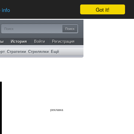
Got it!
 info
ты
История
Войти
Регистрация
орт
Стратегии
Стрелялки
Ещё
реклама