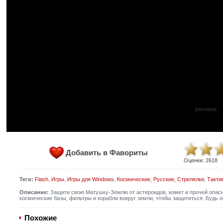
реклама
Добавить в Фавориты
Оценки:
2618
Теги:
Flash
,
Игры
,
Игры для Windows
,
Космические
,
Русские
,
Стрелялки
,
Такти
Описание:
Защити свою Матушку-Землю от астероидов, комет и прочей опас
космические базы, фильтры и корабли вокруг земли, чтобы защититься. Будь ос
Похожие