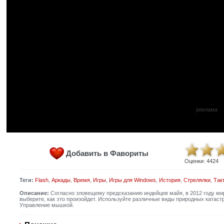
реклама
Добавить в Фавориты
Оценки:
4424
Теги:
Flash
,
Аркады
,
Время
,
Игры
,
Игры для Windows
,
История
,
Стрелялки
,
Так
Описание:
Согласно зловещему предсказанию индейцев майя, в 2012 году мир
выберите, как это произойдет. Используйте различные виды природных катаст
Управление мышкой.