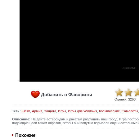
реклама
Добавить в Фавориты
Оценки:
3266
Теги:
Flash
,
Армия
,
Защита
,
Игры
,
Игры для Windows
,
Космические
,
Самолёты
Описание:
Не дайте астероидам и ракетам разрушить ваш город. Игра построе
падающие цели таким образом, чтобы они попутно взрывали еще и остальные 
Похожие