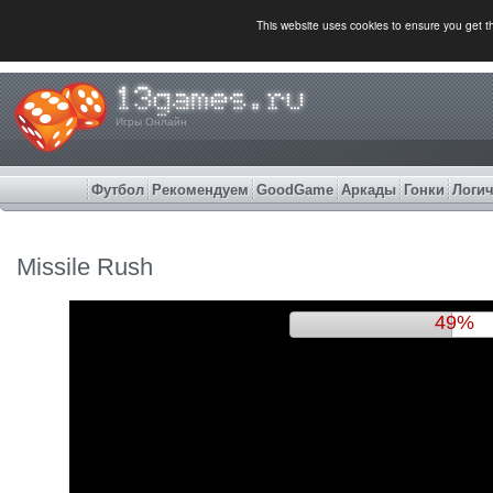
This website uses cookies to ensure you get 
Игры Онлайн
Футбол
Рекомендуем
GoodGame
Аркады
Гонки
Логич
Missile Rush
52%