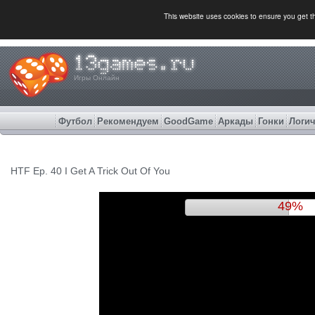
This website uses cookies to ensure you get 
Игры Онлайн
Футбол
Рекомендуем
GoodGame
Аркады
Гонки
Логич
HTF Ep. 40 I Get A Trick Out Of You
52%