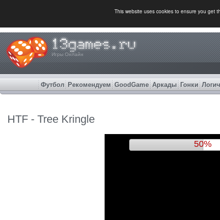
This website uses cookies to ensure you get 
Игры Онлайн
Футбол
Рекомендуем
GoodGame
Аркады
Гонки
Логич
HTF - Tree Kringle
53%