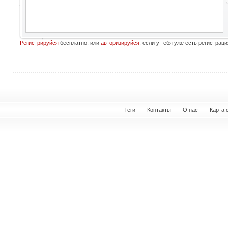
Регистрируйся
бесплатно, или
авторизируйся
, если у тебя уже есть регистраци
Теги
Контакты
О нас
Карта 