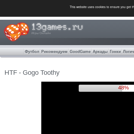
This website uses cookies to ensure you get 
Игры Онлайн
Футбол
Рекомендуем
GoodGame
Аркады
Гонки
Логич
HTF - Gogo Toothy
52%