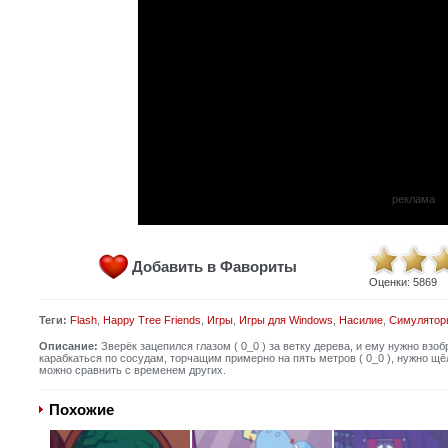
реклама
Добавить в Фавориты
Оценки:
5869
Теги:
Flash
,
Happy Tree Friends
,
Игры
,
Игры для Windows
,
Насилие
,
Симулятор
Описание:
Зверёк зацепился глазом ( 0_0 ) за ветку дерева, и ему нужно взобр
карабкаться по сосудам, торчащим примерно на пять метров ( 0_0 ), нужно щёл
можно сравнить с временем других.
Похожие