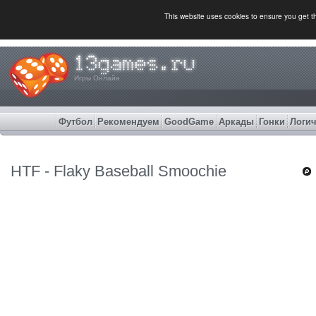
This website uses cookies to ensure you get 
Игры Онлайн
Футбол
Рекомендуем
GoodGame
Аркады
Гонки
Логич
HTF - Flaky Baseball Smoochie