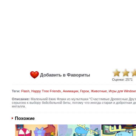
Добавить в Фавориты
Оценки:
2571
Теги:
Flash
,
Happy Tree Friends
,
Анимации
,
Герои
,
Животные
,
Игры для Window
Описание:
Маленький ёжик Флаки из мультяшки "Счастливые Древесные Друзья
серьезно к выбору бейсбольной биты, потому что иногда старая и добротная д
металла.
Похожие