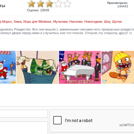
Просмотрено:
иты
144443
Оценки:
19549
д Мороз
,
Зима
,
Игры для Windows
,
Мультики
,
Насилие
,
Новогодние
,
Шоу
,
Шутки
аздновать Рождество. Все они вышли с зажженными свечами петь прекрасные рождест
лопнул двери перед ними и случилось кое-что плохое. Отошли эту открытку другу! =)