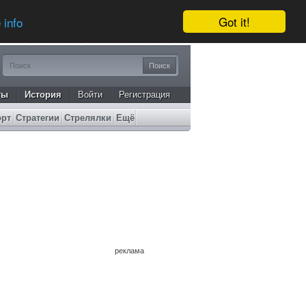
Got it!
 info
ты
История
Войти
Регистрация
орт
Стратегии
Стрелялки
Ещё
реклама