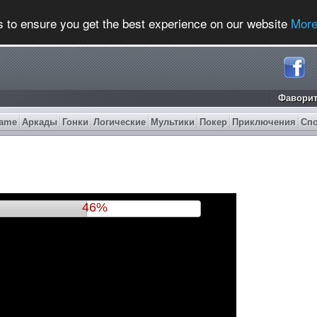
s to ensure you get the best experience on our website
More
Фавори
ame
Аркады
Гонки
Логические
Мультики
Покер
Приключения
Сп
50%