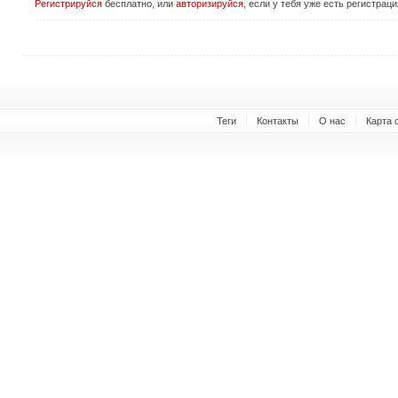
Регистрируйся
бесплатно, или
авторизируйся
, если у тебя уже есть регистраци
Теги
Контакты
О нас
Карта 