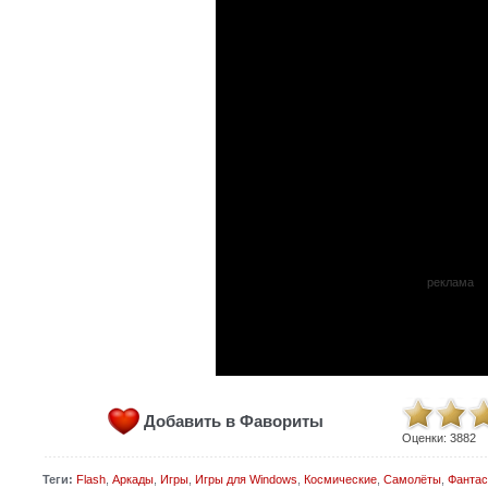
реклама
Добавить в Фавориты
Оценки:
3882
Теги:
Flash
,
Аркады
,
Игры
,
Игры для Windows
,
Космические
,
Самолёты
,
Фантас