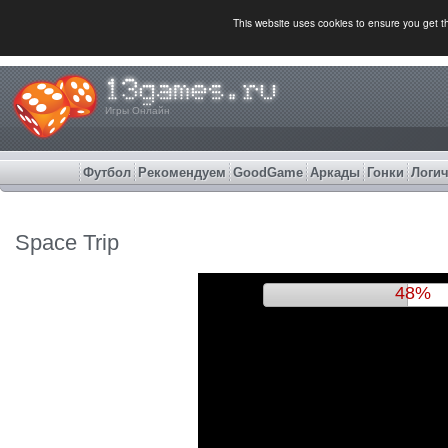
This website uses cookies to ensure you get 
Игры Онлайн
Футбол
Рекомендуем
GoodGame
Аркады
Гонки
Логич
Space Trip
51%