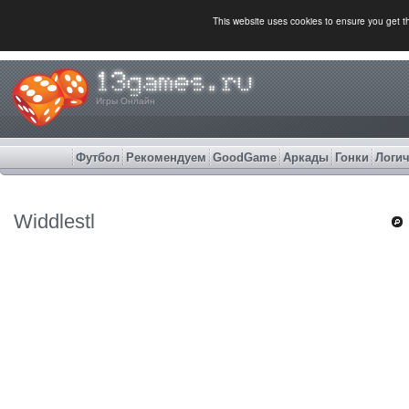
This website uses cookies to ensure you get 
Игры Онлайн
Футбол
Рекомендуем
GoodGame
Аркады
Гонки
Логич
Widdlestl