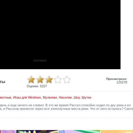
реклама
Просмотрено:
иты
120278
Оценки:
3157
вотные
,
Игры для Windows
,
Мультики
,
Насилие
,
Шоу
,
Шутки
нь и еще ничего не словил. В это же время Рассел спокойно ходил по дну реки и ел
, и Рассела пронесло через все злополучные места реки. Что от него осталось? Смот