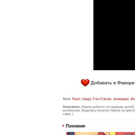
Добавить в Фавор
Теги:
Flash
,
Happy Tree Friends
,
Анимации
,
Жи
Описание:
Лампи рыбачит на природе целый де
моллюсков. Бедолага попался Лампи на крючок
сами :)
Похожие