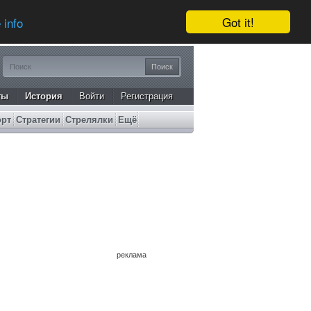
Got it!
 info
ты
История
Войти
Регистрация
орт
Стратегии
Стрелялки
Ещё
реклама