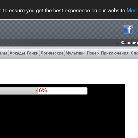
s to ensure you get the best experience on our website
More
Фавори
ame
Аркады
Гонки
Логические
Мультики
Покер
Приключения
Сп
49%