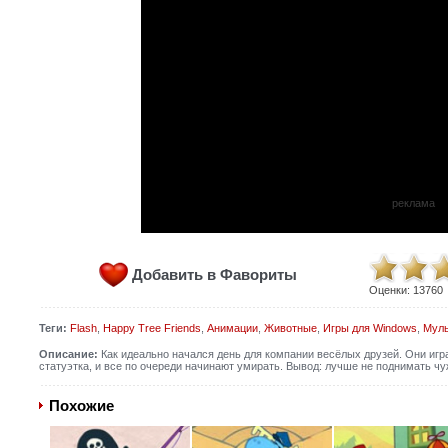
реклама
Добавить в Фавориты
Оценки:
13760
Теги:
Flash
,
Happy Tree Friends
,
Анимации
,
Животные
,
Игры для Windows
,
Муль
Описание:
Как идеально начался день для компании весёлых друзей. Они игра
статуэтка, и все по очереди начинают умирать. Вывод: лучше не поднимать чуж
Похожие