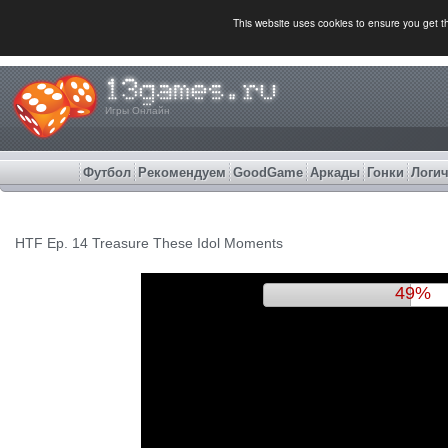
This website uses cookies to ensure you get 
Игры Онлайн
Футбол
Рекомендуем
GoodGame
Аркады
Гонки
Логич
HTF Ep. 14 Treasure These Idol Moments
52%